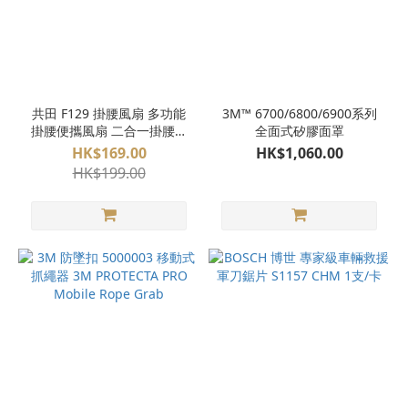
共田 F129 掛腰風扇 多功能
3M™ 6700/6800/6900系列
掛腰便攜風扇 二合一掛腰掛
全面式矽膠面罩
頸式風扇 10M/S狂暴風速
HK$169.00
HK$1,060.00
2026 新版
HK$199.00