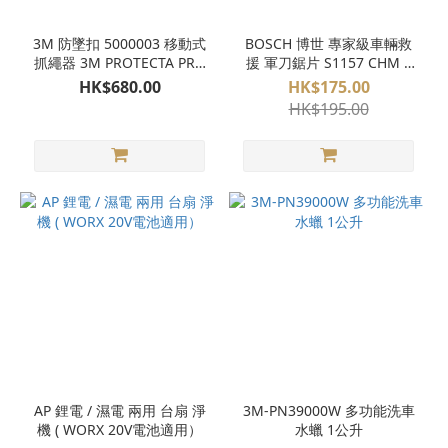
3M 防墜扣 5000003 移動式
BOSCH 博世 專家級車輛救
抓繩器 3M PROTECTA PRO
援 軍刀鋸片 S1157 CHM 1
Mobile Rope Grab
支/卡
HK$680.00
HK$175.00
HK$195.00
AP 鋰電 / 濕電 兩用 台扇 淨
3M-PN39000W 多功能洗車
機 ( WORX 20V電池適用）
水蠟 1公升