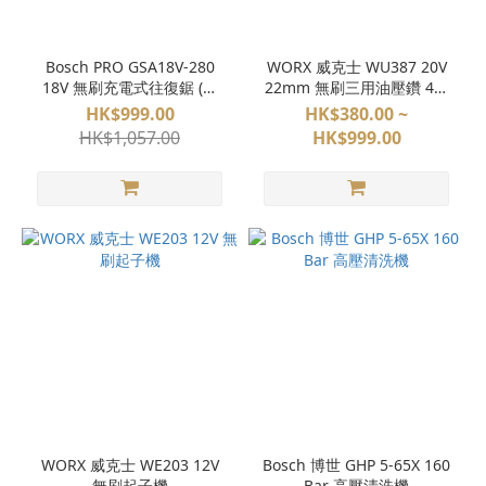
(11)
BOSCH
(11)
Bosch PRO GSA18V-280
WORX 威克士 WU387 20V
18V 無刷充電式往復鋸 (淨
22mm 無刷三用油壓鑽 4坑
zippo
機)
油壓鑽
HK$999.00
HK$380.00 ~
(10)
HK$1,057.00
HK$999.00
WORX
(8)
bosch
(7)
worx
(6)
BG
(4)
DEWALT
(4)
WORX 威克士 WE203 12V
Bosch 博世 GHP 5-65X 160
看
無刷起子機
Bar 高壓清洗機