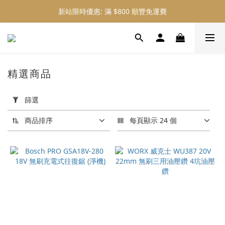
新站限時優惠: 滿 $800 順豐免運費
新站限時優惠: 會員購物 4% 回贈
新站限時優惠: 會員購物 4% 回贈
精選商品
套
用
篩選
篩
選
商品排序
每頁顯示 24 個
(0/20)
品
牌
3M
(16)
3m