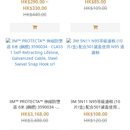
HK$290.00 ~
HK$85.00
HK$330.00
HK$109.00
HK$440.00
3M™ PROTECTA™ 伸縮防墮
3M 5N11 N95等級濾棉 (10
器 6米 (鋼纜) 3590034 -
片/盒) 配合501濾蓋使用
CLASS 1 Self-Retracting
N95 過濾棉
HK$3,168.00
HK$108.00
Lifeline, Galvanized Cable,
HK$3,488.00
HK$120.00
Steel Swivel Snap Hook srl