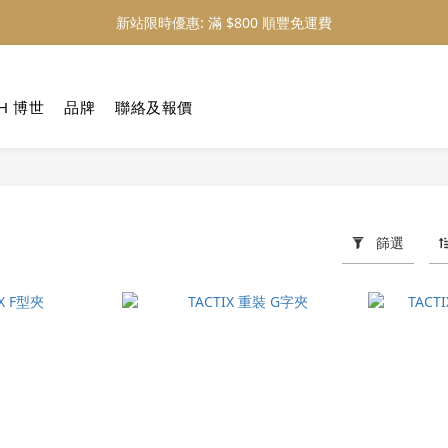
新站限時優惠: 滿 $800 順豐免運費
新站限時優惠: 會員購物 4% 回贈
新站限時優惠: 會員購物 4% 回贈
H 博世
品牌
聯絡及報價
篩選