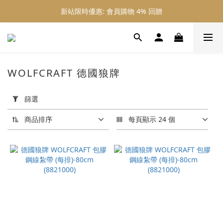
新站限時優惠: 會員購物 4% 回贈
新站限時優惠: 會員購物 4% 回贈
新站限時優惠: 滿 $800 順豐免運費
新站限時優惠: 會員購物 4% 回贈
WOLFCRAFT 德國狼牌
套
用
篩選
篩
選
商品排序
每頁顯示 24 個
(0/20)
價格
(HK$)
~