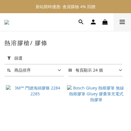
新站限時優惠: 會員購物 4% 回贈
新站限時優惠: 會員購物 4% 回贈
新站限時優惠: 滿 $800 順豐免運費
新站限時優惠: 會員購物 4% 回贈
熱溶膠槍/ 膠條
套
用
篩選
篩
選
商品排序
每頁顯示 24 個
(0/20)
價格
(HK$)
~