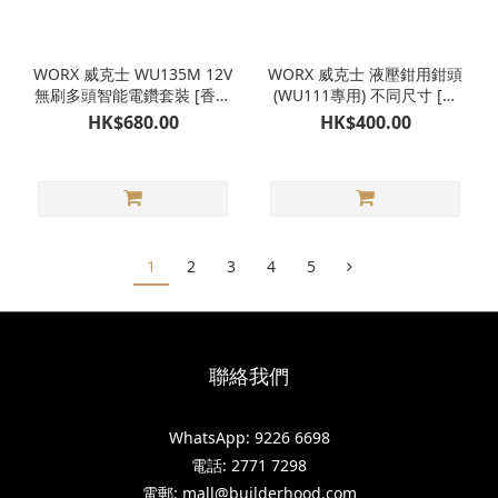
WORX 威克士 WU135M 12V
WORX 威克士 液壓鉗用鉗頭
無刷多頭智能電鑽套裝 [香港
(WU111專用) 不同尺寸 [香
行貨]
港行貨]
HK$680.00
HK$400.00
1
2
3
4
5
聯絡我們
WhatsApp: 9226 6698
電話: 2771 7298
電郵: mall@builderhood.com