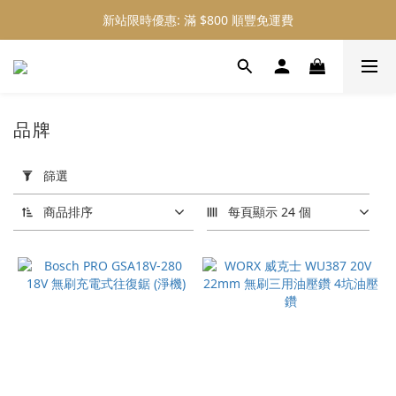
新站限時優惠: 滿 $800 順豐免運費
新站限時優惠: 會員購物 4% 回贈
新站限時優惠: 會員購物 4% 回贈
品牌
套
用
篩選
篩
選
商品排序
每頁顯示 24 個
(0/20)
品
牌
3M
(18)
3m