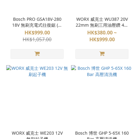
(11)
BOSCH
(10)
Bosch PRO GSA18V-280
WORX 威克士 WU387 20V
18V 無刷充電式往復鋸 (淨
22mm 無刷三用油壓鑽 4坑
WORX
機)
油壓鑽
HK$999.00
HK$380.00 ~
(10)
HK$1,057.00
HK$999.00
zippo
(10)
bosch
(8)
worx
(8)
BG
(4)
DEWALT
(4)
WORX 威克士 WE203 12V
Bosch 博世 GHP 5-65X 160
看
無刷起子機
Bar 高壓清洗機