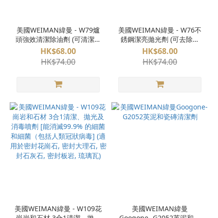
美國WEIMAN緯曼 - W79爐
美國WEIMAN緯曼 - W76不
頭強效清潔除油劑 (可清潔氣
銹鋼潔亮拋光劑 (可去除指
爐具, 爐灶台, 旋鈕, 滴盤, 爐
紋, 污漬, 油脂和殘留物)
HK$68.00
HK$68.00
排, 燃氣燒烤爐格柵, 陶瓷, 玻
HK$74.00
HK$74.00
璃和金屬烤盤)
美國WEIMAN緯曼 - W109花
美國WEIMAN緯曼
崗岩和石材 3合1清潔、拋光
Googone- G2052英泥和瓷