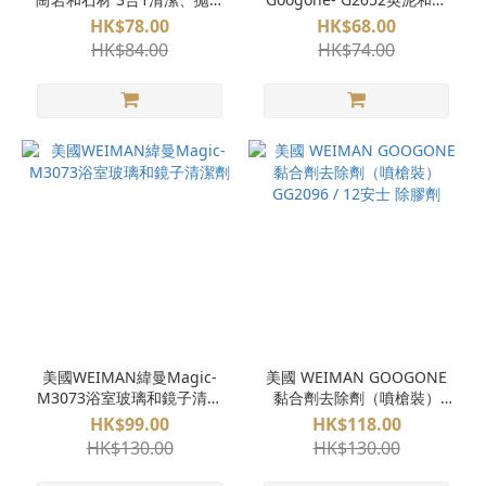
及消毒噴劑 [能消滅99.9% 的
磚清潔劑
HK$78.00
HK$68.00
細菌和細菌（包括人類冠狀
HK$84.00
HK$74.00
病毒] (適用於密封花崗石, 密
封大理石, 密封石灰石, 密封
板岩, 琉璃瓦)
美國WEIMAN緯曼Magic-
美國 WEIMAN GOOGONE
M3073浴室玻璃和鏡子清潔
黏合劑去除劑（噴槍裝）
劑
GG2096 / 12安士 除膠劑
HK$99.00
HK$118.00
HK$130.00
HK$130.00