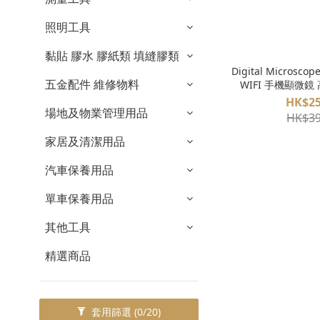
照明工具
黏貼 膠水 膠紙類 填縫膠類
Digital Microsc
五金配件 維修物料
WIFI 手機顯微鏡
100
HK$25
場地及物業管理用品
HK$39
家居及清潔用品
汽車保養用品
單車保養用品
其他工具
精選商品
套用篩選
(0/20)