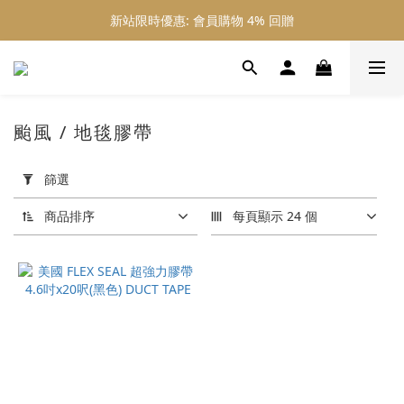
新站限時優惠: 會員購物 4% 回贈
新站限時優惠: 會員購物 4% 回贈
新站限時優惠: 滿 $800 順豐免運費
新站限時優惠: 會員購物 4% 回贈
颱風 / 地毯膠帶
套
用
篩選
篩
選
商品排序
每頁顯示 24 個
(0/20)
價格
(HK$)
~