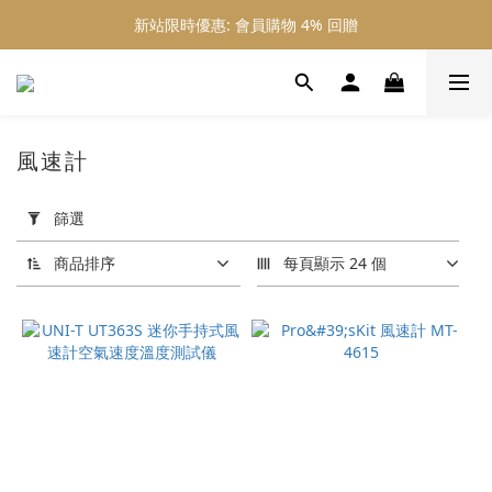
新站限時優惠: 會員購物 4% 回贈
新站限時優惠: 會員購物 4% 回贈
新站限時優惠: 滿 $800 順豐免運費
新站限時優惠: 會員購物 4% 回贈
風速計
套
用
篩選
篩
選
商品排序
每頁顯示 24 個
(0/20)
價格
(HK$)
~