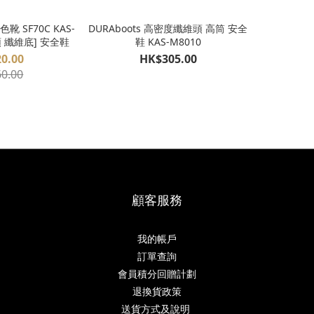
色靴 SF70C KAS-
DURAboots 高密度纖維頭 高筒 安全
頭 纖維底] 安全鞋
鞋 KAS-M8010
0.00
HK$305.00
0.00
顧客服務
我的帳戶
訂單查詢
會員積分回贈計劃
退換貨政策
送貨方式及說明