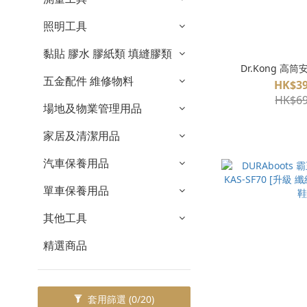
照明工具
黏貼 膠水 膠紙類 填縫膠類
Dr.Kong 高筒
五金配件 維修物料
HK$39
HK$69
場地及物業管理用品
家居及清潔用品
汽車保養用品
單車保養用品
其他工具
精選商品
套用篩選
(0/20)