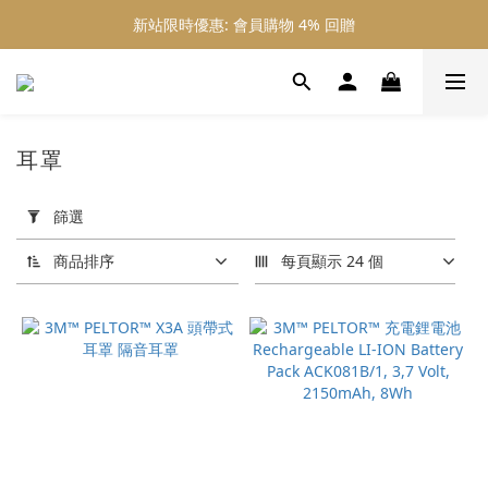
新站限時優惠: 會員購物 4% 回贈
新站限時優惠: 會員購物 4% 回贈
新站限時優惠: 滿 $800 順豐免運費
新站限時優惠: 會員購物 4% 回贈
耳罩
套
用
篩選
篩
選
商品排序
每頁顯示 24 個
(0/20)
價格
(HK$)
~