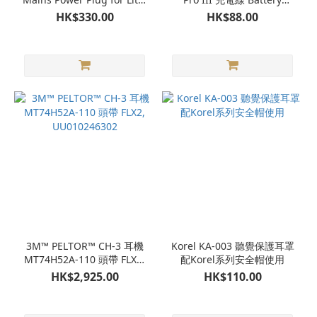
Com Pro II IS Battery, USB
Charging Cable for
HK$330.00
HK$88.00
charging Port
ACK081 Battery, USB,
AL2AI/SP
3M™ PELTOR™ CH-3 耳機
Korel KA-003 聽覺保護耳罩
MT74H52A-110 頭帶 FLX2,
配Korel系列安全帽使用
UU010246302
HK$2,925.00
HK$110.00