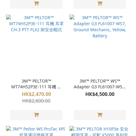
3M™ PELTOR™
3M™ PELTOR™ WS™
MT74H52P3E-111 耳機 耳
Adapter G3 FL61007-WS7,
罩 CH-3 PTT FLX2 附安全帽
Ground Mechanic, Yellow,
HK$2,470.00
HK$4,500.00
式
Battery
HK$2,600.00