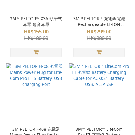
3M™ PELTOR™ X3A 頭帶式
3M™ PELTOR™ 充電鋰電池
耳罩 隔音耳罩
Rechargeable LI-ION
Battery Pack ACK081B/1,
HK$155.00
HK$799.00
3,7 Volt, 2150mAh, 8Wh
HK$180.00
HK$880.00
3M PELTOR FR08 充電器
3M™ PELTOR™ LiteCom
Mains Power Plug for Lite-
Pro III 充電線 Battery