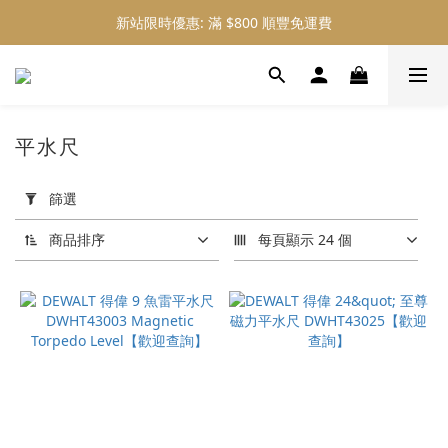
新站限時優惠: 滿 $800 順豐免運費
新站限時優惠: 會員購物 4% 回贈
新站限時優惠: 會員購物 4% 回贈
平水尺
套
用
篩選
篩
選
商品排序
每頁顯示 24 個
(0/20)
價格
(HK$)
~