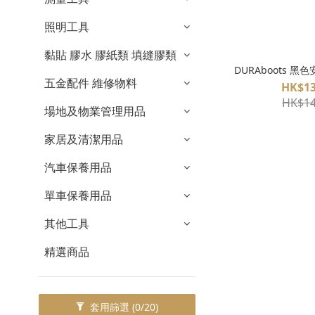
照明工具
黏貼 膠水 膠紙類 填縫膠類
DURAboots 黑色
五金配件 維修物料
HK$13
HK$14
場地及物業管理用品
家居及清潔用品
汽車保養用品
單車保養用品
其他工具
精選商品
套用篩選
(0/20)