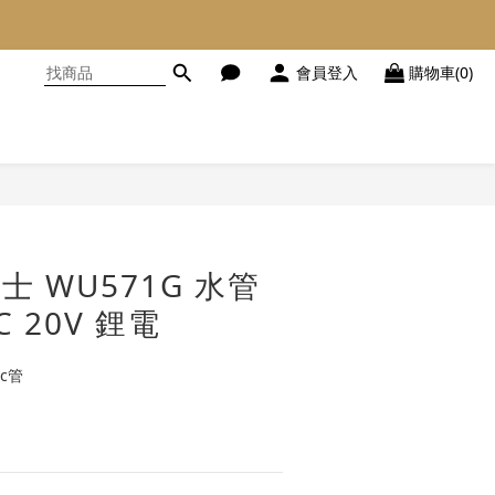
會員登入
購物車(0)
立即購買
克士 WU571G 水管
C 20V 鋰電
vc管