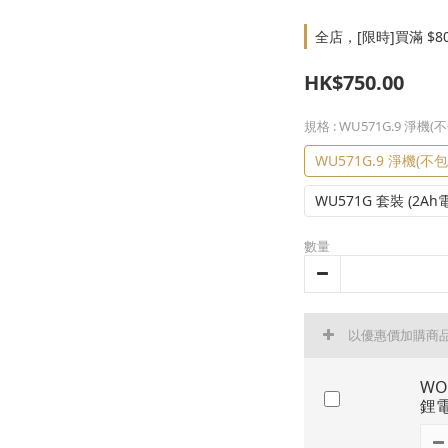
全店，[限時]買滿 $8
HK$750.00
規格
: WU571G.9 淨
WU571G.9 淨機(
WU571G 套裝 (2Ah
數量
以優惠價加購商
WO
鋰