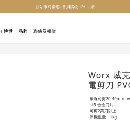
新站限時優惠: 會員購物 4% 回贈
新站限時優惠: 會員購物 4% 回贈
新站限時優惠: 滿 $800 順豐免運費
H 博世
品牌
聯絡及報價
新站限時優惠: 會員購物 4% 回贈
Worx 威
電剪刀 PV
-最近可剪20-40mm p
-sk5 合金刀片
-可剪2萬刀以上
-淨機重量：1kg