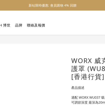
新站限時優惠: 會員購物 4% 回贈
新站限時優惠: 會員購物 4% 回贈
新站限時優惠: 滿 $800 順豐免運費
H 博世
品牌
聯絡及報價
新站限時優惠: 會員購物 4% 回贈
WORX 威
護罩 (WU8
[香港行貨]
產品描述
適配 WORX WU037 
可調節深度 最深為20