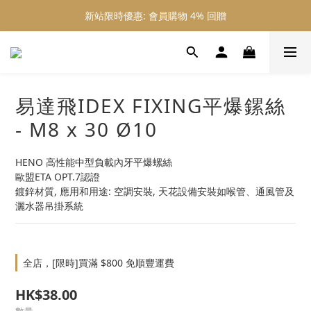
新站限時優惠: 會員購物 4% 回贈
新站限時優惠: 會員購物 4% 回贈
新站限時優惠: 滿 $800 順豐免運費
新站限時優惠: 會員購物 4% 回贈
易達飛IDEX FIXING平爆鏍絲
- M8 x 30 Ø10
HENO 高性能中型負載內牙平爆螺絲​
歐盟ETA OPT.7認證
​鍍鋅材質, 應用和用途: 空調安裝, 天花設備安裝如喉管、通風管及
灑水器吊掛系統
全店，[限時]買滿 $800 免順豐運費
HK$38.00