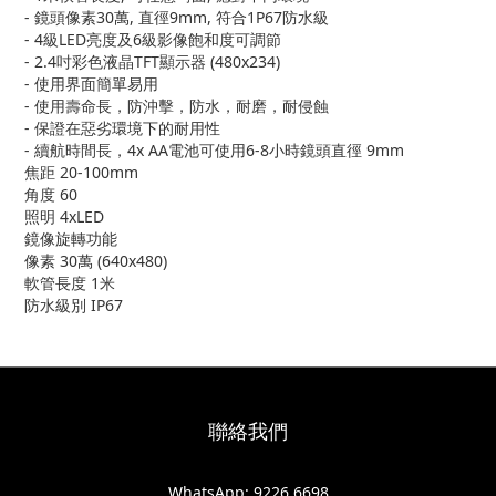
- 鏡頭像素30萬, 直徑9mm, 符合1P67防水級
- 4級LED亮度及6級影像飽和度可調節
- 2.4吋彩色液晶TFT顯示器 (480x234)
- 使用界面簡單易用
- 使用壽命長，防沖擊，防水，耐磨，耐侵蝕
- 保證在惡劣環境下的耐用性
- 續航時間長，4x AA電池可使用6-8小時鏡頭直徑 9mm
焦距 20-100mm
角度 60
照明 4xLED
鏡像旋轉功能
像素 30萬 (640x480)
軟管長度 1米
防水級別 IP67
聯絡我們
WhatsApp: 9226 6698