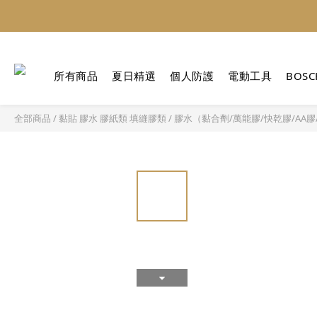
所有商品
夏日精選
個人防護
電動工具
BOSC
全部商品
/
黏貼 膠水 膠紙類 填縫膠類
/
膠水（黏合劑/萬能膠/快乾膠/AA