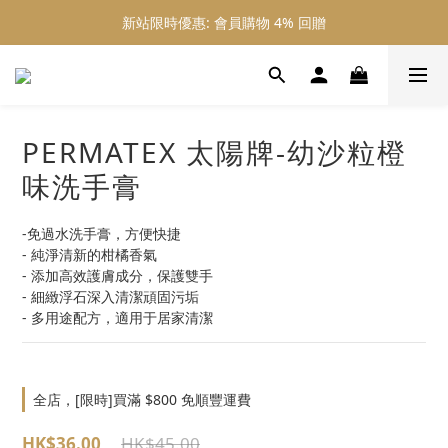
新站限時優惠: 會員購物 4% 回贈
新站限時優惠: 會員購物 4% 回贈
新站限時優惠: 滿 $800 順豐免運費
新站限時優惠: 會員購物 4% 回贈
PERMATEX 太陽牌-幼沙粒橙
味洗手膏
-免過水洗手膏，方便快捷
- 純淨清新的柑橘香氣
- 添加高效護膚成分，保護雙手
- 細緻浮石深入清潔頑固污垢
- 多用途配方，適用于居家清潔
全店，[限時]買滿 $800 免順豐運費
HK$36.00
HK$45.00