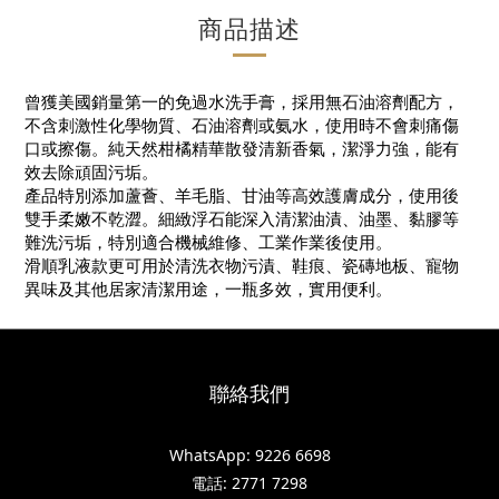
商品描述
曾獲美國銷量第一的免過水洗手膏，採用無石油溶劑配方，
不含刺激性化學物質、石油溶劑或氨水，使用時不會刺痛傷
口或擦傷。純天然柑橘精華散發清新香氣，潔淨力強，能有
效去除頑固污垢。
產品特別添加蘆薈、羊毛脂、甘油等高效護膚成分，使用後
雙手柔嫩不乾澀。細緻浮石能深入清潔油漬、油墨、黏膠等
難洗污垢，特別適合機械維修、工業作業後使用。
滑順乳液款更可用於清洗衣物污漬、鞋痕、瓷磚地板、寵物
異味及其他居家清潔用途，一瓶多效，實用便利。
聯絡我們
WhatsApp: 9226 6698
電話: 2771 7298