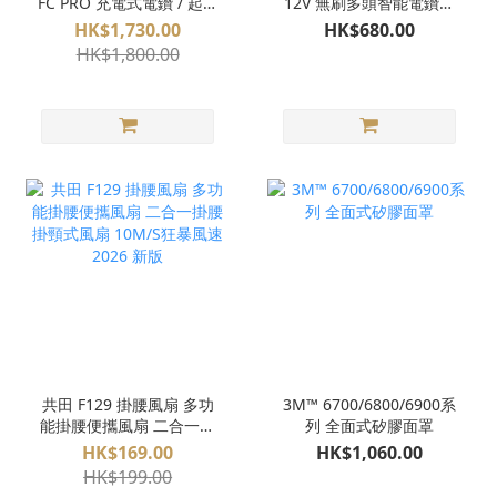
FC PRO 充電式電鑽 / 起子
12V 無刷多頭智能電鑽套
機 (淨機) 多用途 可換頭
裝 [香港行貨]
HK$1,730.00
HK$680.00
FlexiClick
HK$1,800.00
共田 F129 掛腰風扇 多功
3M™ 6700/6800/6900系
能掛腰便攜風扇 二合一掛
列 全面式矽膠面罩
腰掛頸式風扇 10M/S狂暴
HK$169.00
HK$1,060.00
風速 2026 新版
HK$199.00