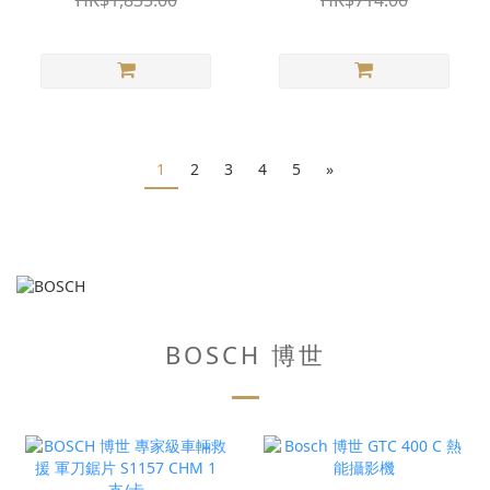
HK$1,835.00
HK$714.00
1
2
3
4
5
»
BOSCH 博世