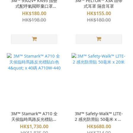
3M™ 9502V+ KN95 摺疊
3M™ PELTOR™ X3A 頭帶
式配呼氣閥即棄口罩
式耳罩 隔音耳罩
(25pcs / 盒) P2
HK$180.00
HK$155.00
HK$198.00
HK$180.00
3M™ Stamark™ A710 全
3M™ Safety-Walk™ LITE-
天侯臨時馬路反光標貼白
2 感光防滑貼 50毫米 x 20
色 4" x 40碼 A710W-440
米
HK$1,730.00
HK$680.00