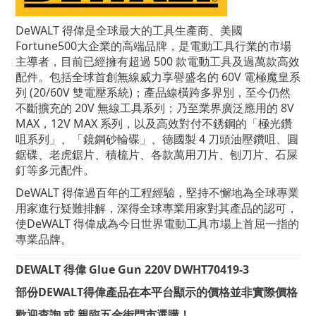
DeWALT 得偉是全球最大的工具生產商、美國
Fortune500大企業的高端品牌，是電動工具行業的市場
主導者，目前已經擁有超過 500 款電動工具及過萬款高效
配件。包括全球首創無線威力享譽盛名的 60V 電極魔皇系
列 (20/60V 雙電壓系統)；產品線橫跨多界別，至今仍然
不斷擴充的 20V 無線工具系列；乃至業界廣泛應用的 8V
MAX，12V MAX 系列，以及高效對付不銹鋼的「極光鑽
咀系列」、「鏡鋼砂輪碟」、德國製 4 刀頭油壓鑽咀、圓
鋸碟、老虎鋸片、積梳片、各款萬用刀片、刨刀片、石屎
釘等多元配件。
DeWALT
得偉
過百年的工程經驗，堅持不懈地為全球專業
用家進行疑難排解，深得全球專業用家對其產品的認可，
使DeWALT
得偉
成為今日世界電動工具市場上首屈一指的
專業品牌。
DEWALT 得偉 Glue Gun 220V DWHT70419-3
部份DEWALT得偉產品在本平台顯示的價格並非實際價格
歡迎查詢 或 親臨五金街門市選購！