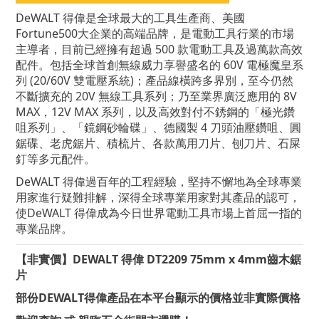
DeWALT 得偉是全球最大的工具生產商、美國
Fortune500大企業的高端品牌，是電動工具行業的市場
主導者，目前已經擁有超過 500 款電動工具及過萬款高效
配件。包括全球首創無線威力享譽盛名的 60V 電極魔皇系
列 (20/60V 雙電壓系統)；產品線橫跨多界別，至今仍然
不斷擴充的 20V 無線工具系列；乃至業界廣泛應用的 8V
MAX，12V MAX 系列，以及高效對付不銹鋼的「極光鑽
咀系列」、「鏡鋼砂輪碟」、德國製 4 刀頭油壓鑽咀、圓
鋸碟、老虎鋸片、積梳片、各款萬用刀片、刨刀片、石屎
釘等多元配件。
DeWALT
得偉
過百年的工程經驗，堅持不懈地為全球專業
用家進行疑難排解，深得全球專業用家對其產品的認可，
使DeWALT
得偉
成為今日世界電動工具市場上首屈一指的
專業品牌。
【非實價】DEWALT 得偉 DT2209 75mm x 4mm齒木鋸
片
部份DEWALT得偉產品在本平台顯示的價格並非實際價格