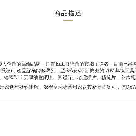
商品描述
ne500大企業的高端品牌，是電動工具行業的市場主導者，目前已經
雙電壓系統)；產品線橫跨多界別，至今仍然不斷擴充的 20V 無線工具系
、德國製 4 刀頭油壓鑽咀、圓鋸碟、老虎鋸片、積梳片、各款
用家進行疑難排解，深得全球專業用家對其產品的認可，使DeW