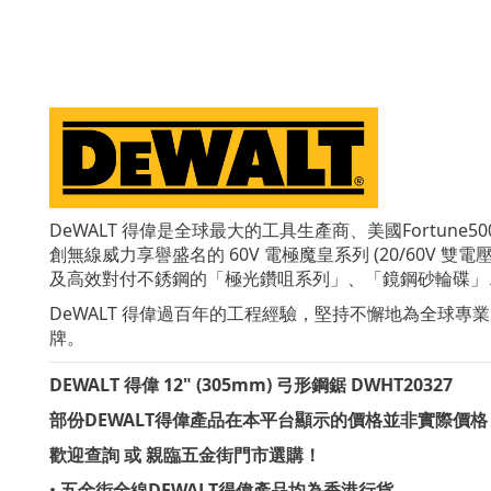
DeWALT 得偉是全球最大的工具生產商、美國Fortu
創無線威力享譽盛名的 60V 電極魔皇系列 (20/60V 
及高效對付不銹鋼的「極光鑽咀系列」、「鏡鋼砂輪碟」
DeWALT
得偉
過百年的工程經驗，堅持不懈地為全球專業
牌。
DEWALT 得偉 12" (305mm) 弓形鋼鋸 DWHT20327
部份DEWALT得偉產品在本平台顯示的價格並非實際價格
歡迎查詢 或 親臨五金街門市選購！
•
五金街全線DEWALT得偉產品均為香港行貨