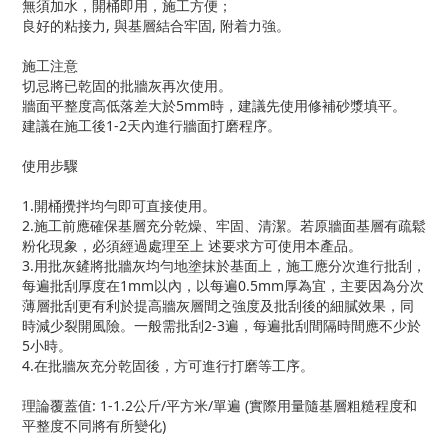
無須加水，開桶即用，施工方便；
良好的粘接力, 與基層結合牢固, 附着力強。
施工注意
切忌將已乾固的批牆灰再次使用。
牆面平整度高低落差大於5mm時，建議先使用修補砂漿填平。
建議在施工後1-2天內進行牆面打磨程序。
使用步驟
1.開桶攪拌均勻即可直接使用。
2.施工前應確保基層充分乾燥、牢固、清潔。若原牆面基層有疏鬆
粉化現象，必須經過處理至上 述要求方可使用本產品。
3.用批灰鏟將批牆灰均勻地塗抹於基面上，施工應分次進行批刮，
每遍批刮厚度在1mm以內，以每遍0.5mm厚為宜，主要因為分次
薄層批刮更有利於提高牆灰層間之強度及批刮後的細膩效果，同
時減少裂開風險。一般需批刮2-3遍，每遍批刮間隔時間應不少於
5小時。
4.在批牆灰充分乾固後，方可進行打磨等工序。
理論覆蓋值: 1-1.2公斤/平方米/單遍 (實際用量隨基層粗糙程度和
平整度不同將有所變化)