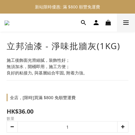
新站限時優惠: 滿 $800 順豐免運費
新站限時優惠: 會員購物 4% 回贈
新站限時優惠: 會員購物 4% 回贈
立邦油漆 - 淨味批牆灰(1KG)
施工後飾面光滑細膩，裝飾性好；
無須加水，開桶即用，施工方便；
良好的粘接力, 與基層結合牢固, 附着力強。
全店，[限時]買滿 $800 免順豐運費
HK$36.00
數量