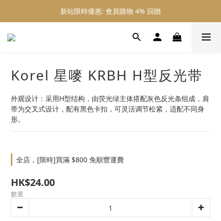
新站限時優惠: 會員購物 4% 回贈
新站限時優惠: 會員購物 4% 回贈
新站限時優惠: 滿 $800 順豐免運費
新站限時優惠: 會員購物 4% 回贈
Korel 星嘜 KRBH H型反光带
‌外观设计‌：采用H型结构，由荧光绿主体搭配灰色反光条组成，肩
带为交叉式设计，配有黑色卡扣，可灵活调节松紧，适配不同身
形。
全店，[限時]買滿 $800 免順豐運費
HK$24.00
數量