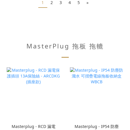
1
2
3
4
5
»
MasterPlug 拖板 拖轆
Masterplug - RCD 漏電
Masterplug - IP54 防塵