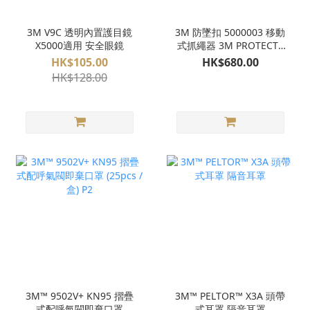
3M V9C 透明內置護目鏡
3M 防墜扣 5000003 移動
X5000適用 安全眼鏡
式抓繩器 3M PROTECTA
PRO Mobile Rope Grab
HK$105.00
HK$680.00
HK$128.00
3M™ 9502V+ KN95 摺疊
3M™ PELTOR™ X3A 頭帶
式配呼氣閥即棄口罩
式耳罩 隔音耳罩