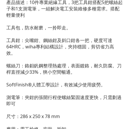
產品描述：10件專業絕緣工具，3把工具鉗搭配5把螺絲起
子和1支測電筆，一組解決電工安裝維修多種需求。搭配
輕量便利
工具包，防水耐磨，一拎即走。
工具鉗：尖嘴鉗、鋼絲鉗及斜口鉗各一把，硬度可達
64HRC，wiha專利結構設計，夾持穩固，剪切省力高
效。
螺絲刀：鉻鉬釩鋼整理熱處理，表面鍍鉻，耐久防腐。刀
桿直徑減少33%，狹小空間暢通。
SoftFinish®人體工學設計，有效減少使用疲勞。
測電筆：夾鉗的張開行程使螺絲緊固速度更快，只需劃過
即可
尺寸：286 x 250 x 78 mm