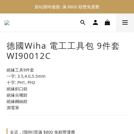
新站限時優惠: 滿 $800 順豐免運費
新站限時優惠: 會員購物 4% 回贈
新站限時優惠: 會員購物 4% 回贈
德國Wiha 電工工具包 9件套
WI90012C
絕緣工具9件套
一字: 3.5,4.0,5.5mm
十字: PH1, PH2
絕緣斜口鉗
絕緣尖嘴鉗
絕緣鋼絲鉗
測電筆
全店，[限時]買滿 $800 免順豐運費