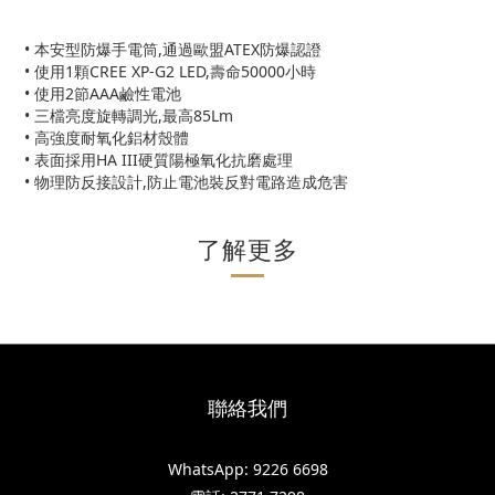
• 本安型防爆手電筒,通過歐盟ATEX防爆認證
• 使用1顆CREE XP-G2 LED,壽命50000小時
• 使用2節AAA鹼性電池
• 三檔亮度旋轉調光,最高85Lm
• 高強度耐氧化鋁材殼體
• 表面採用HA III硬質陽極氧化抗磨處理
• 物理防反接設計,防止電池裝反對電路造成危害
了解更多
聯絡我們
WhatsApp: 9226 6698