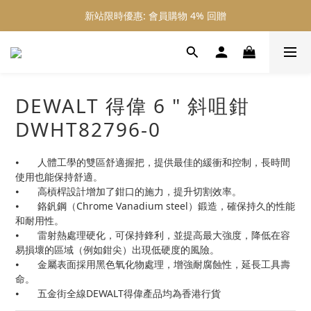
新站限時優惠: 會員購物 4% 回贈
新站限時優惠: 會員購物 4% 回贈
新站限時優惠: 滿 $800 順豐免運費
新站限時優惠: 會員購物 4% 回贈
DEWALT 得偉 6 " 斜咀鉗
DWHT82796-0
⦁	人體工學的雙區舒適握把，提供最佳的緩衝和控制，長時間
使用也能保持舒適。
⦁	高槓桿設計增加了鉗口的施力，提升切割效率。
⦁	鉻釩鋼（Chrome Vanadium steel）鍛造，確保持久的性能
和耐用性。
⦁	雷射熱處理硬化，可保持鋒利，並提高最大強度，降低在容
易損壞的區域（例如鉗尖）出現低硬度的風險。
⦁	金屬表面採用黑色氧化物處理，增強耐腐蝕性，延長工具壽
命。
⦁	五金街全線DEWALT得偉產品均為香港行貨