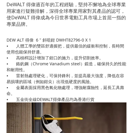
DeWALT
得偉
過百年的工程經驗，堅持不懈地為全球專業
用家進行疑難排解，深得全球專業用家對其產品的認可，
使DeWALT
得偉
成為今日世界電動工具市場上首屈一指的
專業品牌。
DEW ALT 得偉 6 " 斜咀鉗 DWHT82796-0 X 1
⦁
人體工學的雙區舒適握把，提供最佳的緩衝和控制，長時間
使用也能保持舒適。
⦁
高槓桿設計增加了鉗口的施力，提升切割效率。
⦁
鉻釩鋼（Chrome Vanadium steel）鍛造，確保持久的性能
和耐用性。
⦁
雷射熱處理硬化，可保持鋒利，並提高最大強度，降低在容
易損壞的區域（例如鉗尖）出現低硬度的風險。
⦁
金屬表面採用黑色氧化物處理，增強耐腐蝕性，延長工具壽
命。
⦁
五金街全線DEWALT得偉產品均為香港行貨