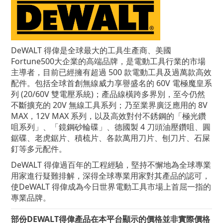
DeWALT 得偉是全球最大的工具生產商、美國
Fortune500大企業的高端品牌，是電動工具行業的市場
主導者，目前已經擁有超過 500 款電動工具及過萬款高效
配件。包括全球首創無線威力享譽盛名的 60V 電極魔皇系
列 (20/60V 雙電壓系統)；產品線橫跨多界別，至今仍然
不斷擴充的 20V 無線工具系列；乃至業界廣泛應用的 8V
MAX，12V MAX 系列，以及高效對付不銹鋼的「極光鑽
咀系列」、「鏡鋼砂輪碟」、德國製 4 刀頭油壓鑽咀、圓
鋸碟、老虎鋸片、積梳片、各款萬用刀片、刨刀片、石屎
釘等多元配件。
DeWALT
得偉
過百年的工程經驗，堅持不懈地為全球專業
用家進行疑難排解，深得全球專業用家對其產品的認可，
使DeWALT
得偉
成為今日世界電動工具市場上首屈一指的
專業品牌。
部份DEWALT得偉產品在本平台顯示的價格並非實際價格