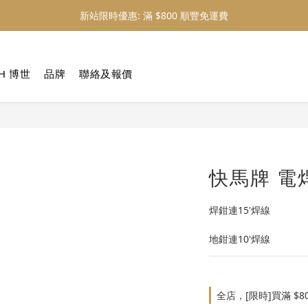
新站限時優惠: 滿 $800 順豐免運費
新站限時優惠: 會員購物 4% 回贈
新站限時優惠: 會員購物 4% 回贈
H 博世
品牌
聯絡及報價
快馬牌 電
焊鉗連15'焊線
地鉗連10'焊線
全店，[限時]買滿 $8