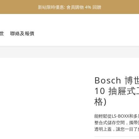
新站限時優惠: 會員購物 4% 回贈
新站限時優惠: 會員購物 4% 回贈
新站限時優惠: 滿 $800 順豐免運費
博世
聯絡及報價
新站限時優惠: 會員購物 4% 回贈
Bosch 博世
10 抽屜式
格)
能輕鬆從LS-BOXX和
整合式儲存空間，攜帶
透明上蓋，讓您一目了