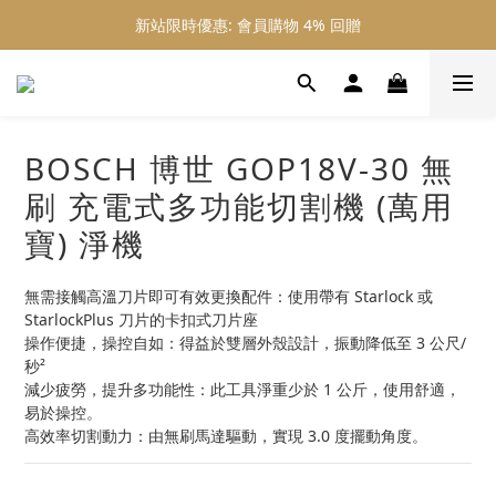
新站限時優惠: 會員購物 4% 回贈
新站限時優惠: 會員購物 4% 回贈
新站限時優惠: 滿 $800 順豐免運費
新站限時優惠: 會員購物 4% 回贈
BOSCH 博世 GOP18V-30 無
刷 充電式多功能切割機 (萬用
寶) 淨機
無需接觸高溫刀片即可有效更換配件：使用帶有 Starlock 或 
StarlockPlus 刀片的卡扣式刀片座
操作便捷，操控自如：得益於雙層外殼設計，振動降低至 3 公尺/
秒²
減少疲勞，提升多功能性：此工具淨重少於 1 公斤，使用舒適，
易於操控。
高效率切割動力：由無刷馬達驅動，實現 3.0 度擺動角度。