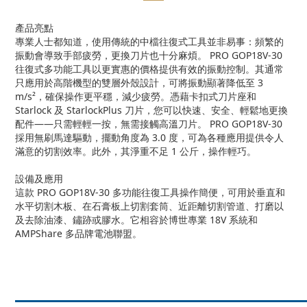
產品亮點
專業人士都知道，使用傳統的中檔往復式工具並非易事：頻繁的
振動會導致手部疲勞，更換刀片也十分麻煩。 PRO GOP18V-30
往復式多功能工具以更實惠的價格提供有效的振動控制。其通常
只應用於高階機型的雙層外殼設計，可將振動顯著降低至 3
m/s²，確保操作更平穩，減少疲勞。憑藉卡扣式刀片座和
Starlock 及 StarlockPlus 刀片，您可以快速、安全、輕鬆地更換
配件——只需輕輕一按，無需接觸高溫刀片。 PRO GOP18V-30
採用無刷馬達驅動，擺動角度為 3.0 度，可為各種應用提供令人
滿意的切割效率。此外，其淨重不足 1 公斤，操作輕巧。
設備及應用
這款 PRO GOP18V-30 多功能往復工具操作簡便，可用於垂直和
水平切割木板、在石膏板上切割套筒、近距離切割管道、打磨以
及去除油漆、鏽跡或膠水。它相容於博世專業 18V 系統和
AMPShare 多品牌電池聯盟。