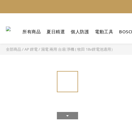
所有商品
夏日精選
個人防護
電動工具
BOSC
全部商品
/
AP 鋰電 / 濕電 兩用 台扇 淨機 ( 牧田 18v鋰電池適用）