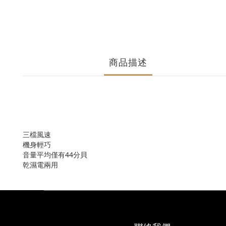
商品描述
三檔風速
機身輕巧
音量平均僅有44分貝
乾濕電兩用