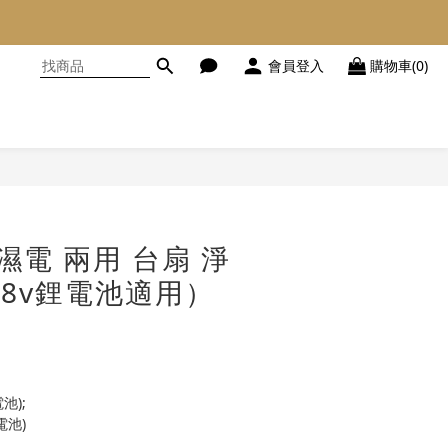
會員登入
購物車(0)
立即購買
/ 濕電 兩用 台扇 淨
 18v鋰電池適用）
池); 
不含電池)