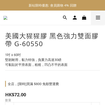
新站限時優惠: 會員購物 4% 回贈
新站限時優惠: 會員購物 4% 回贈
新站限時優惠: 滿 $800 順豐免運費
新站限時優惠: 會員購物 4% 回贈
美國大猩猩膠 黑色強力雙面膠
帶 G-60550
1吋 x 60吋
堅韌耐用，黏力特強，負重力高達30磅
可黏貼於平滑表面，粗糙，凹凸不平的表面
全店，[限時]買滿 $800 免順豐運費
HK$72.00
數量