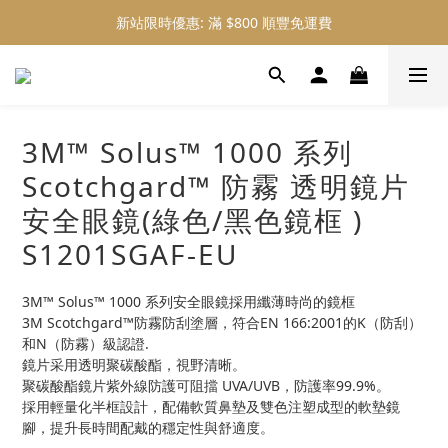
新站限時優惠: 滿 $800 順豐免運費
新站限時優惠: 會員購物 4% 回贈
新站限時優惠: 會員購物 4% 回贈
3M™ Solus™ 1000 系列
Scotchgard™ 防霧 透明鏡片
安全眼鏡(綠色/黑色鏡框 )
S1201SGAF-EU
3M™ Solus™ 1000 系列安全眼鏡採用纖薄時尚的鏡框
3M Scotchgard™防霧防刮塗層，符合EN 166:2001的K（防刮）
和N（防霧）級認證.
鏡片采用透明聚碳酸酯，視野清晰。
聚碳酸酯鏡片紫外線防護可阻擋 UVA/UVB，防護率99.9%。
採用輕量化半框設計，配備軟質鼻墊及雙色注塑成型的軟墊鏡
腳，提升長時間配戴的穩定性與舒適度。