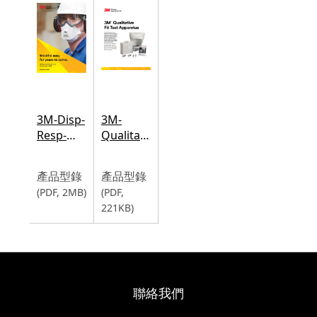
3M-Disp-
3M-
Resp-
Qualitative-
Cat.pdf
Fit-Test-
Apparatus-
產品型錄
產品型錄
sell-
(PDF, 2MB)
(PDF,
sheet.pdf
221KB)
聯絡我們