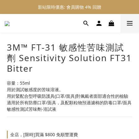
新站限時優惠: 會員購物 4% 回贈
新站限時優惠: 會員購物 4% 回贈
新站限時優惠: 滿 $800 順豐免運費
新站限時優惠: 會員購物 4% 回贈
3M™ FT-31 敏感性苦味測試
劑 Sensitivity Solution FT31
Bitter
容量：55ml
用於測試敏感度的苦味溶液。
用於緊配合型呼吸防護具(口罩/面具)對佩戴者面部適合性的檢驗
適用於所有防塵口罩/面具，及配顆粒物預過濾棉的防毒口罩/面具
敏感性測試苦味劑-溶試液
全店，[限時]買滿 $800 免順豐運費