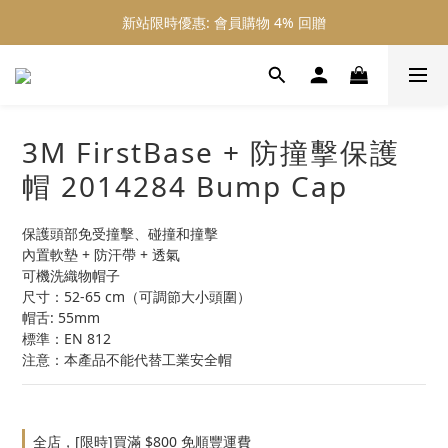
新站限時優惠: 會員購物 4% 回贈
新站限時優惠: 會員購物 4% 回贈
新站限時優惠: 滿 $800 順豐免運費
新站限時優惠: 會員購物 4% 回贈
3M FirstBase + 防撞擊保護
帽 2014284 Bump Cap
保護頭部免受撞擊、碰撞和撞擊
內置軟墊 + 防汗帶 + 透氣
可機洗織物帽子
尺寸：52-65 cm（可調節大小頭圍）
帽舌: 55mm
標準：EN 812
注意：本產品不能代替工業安全帽
全店，[限時]買滿 $800 免順豐運費