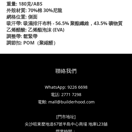
重量: 180克/ABS
外殼材質: 70%棉 30%尼龍
網格位置: 側面
吸汗帶: 吸濕排汗布料 - 56.5% 聚酯纖維，43.5% 礦物質
乙烯醋酸: 乙烯酯泡沫 (EVA)
調整帶: 鬆緊帶
調節扣: POM（聚縮醛）
聯絡我們
WhatsApp: 9226 6698
電話: 2771 7298
電郵: mall@builderhood.com
[門市地址]
尖沙咀東麼地道67號半島中心商場 地庫L23舖
營業時間：