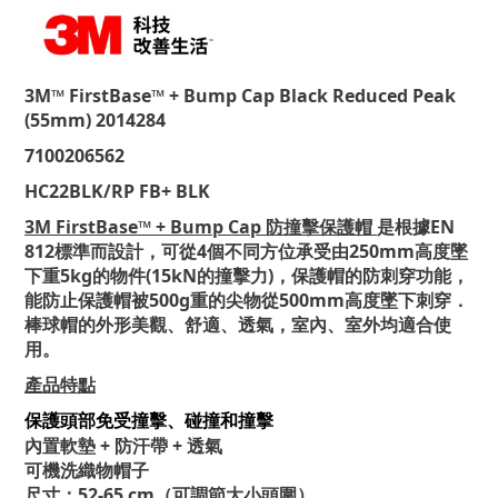
3M™ FirstBase™ + Bump Cap Black Reduced Peak
(55mm) 2014284
7100206562
HC22BLK/RP FB+ BLK
3M FirstBase™ + Bump Cap 防撞擊保護帽
是根據EN
812標準而設計，可從4個不同方位承受由250mm高度墜
下重5kg的物件(15kN的撞擊力)，保護帽的防刺穿功能，
能防止保護帽被500g重的尖物從500mm高度墜下刺穿．
棒球帽的外形美觀、舒適、透氣，室內、室外均適合使
用。
產品特點
保護頭部免受撞擊、碰撞和撞擊
內置軟墊 + 防汗帶 + 透氣
可機洗織物帽子
尺寸：52-65 cm（可調節大小頭圍）