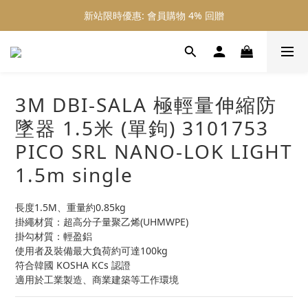
新站限時優惠: 會員購物 4% 回贈
新站限時優惠: 會員購物 4% 回贈
新站限時優惠: 滿 $800 順豐免運費
新站限時優惠: 會員購物 4% 回贈
3M DBI-SALA 極輕量伸縮防
墜器 1.5米 (單鉤) 3101753
PICO SRL NANO-LOK LIGHT
1.5m single
長度1.5M、重量約0.85kg
掛繩材質：超高分子量聚乙烯(UHMWPE)
掛勾材質：輕盈鋁
使用者及裝備最大負荷約可達100kg
符合韓國 KOSHA KCs 認證
適用於工業製造、商業建築等工作環境