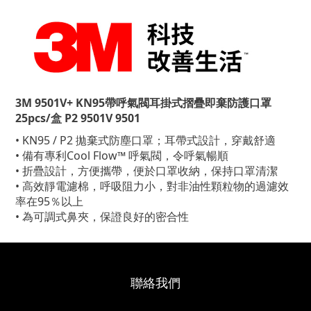
3M 9501V+ KN95帶呼氣閥耳掛式摺疊即棄防護口罩
25pcs/盒 P2 9501V 9501
• KN95 / P2 拋棄式防塵口罩；耳帶式設計，穿戴舒適
• 備有專利Cool Flow™ 呼氣閥，令呼氣暢順
• 折疊設計，方便攜帶，便於口罩收納，保持口罩清潔
• 高效靜電濾棉，呼吸阻力小，對非油性顆粒物的過濾效
率在95％以上
• 為可調式鼻夾，保證良好的密合性
聯絡我們