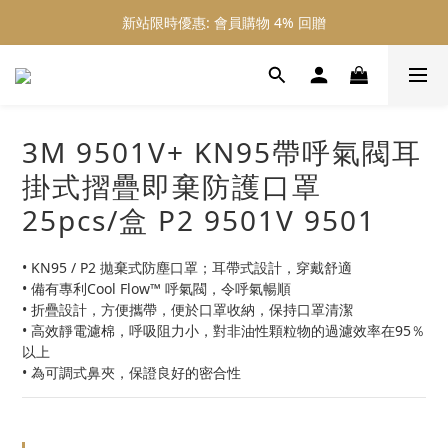
新站限時優惠: 會員購物 4% 回贈
新站限時優惠: 會員購物 4% 回贈
新站限時優惠: 滿 $800 順豐免運費
新站限時優惠: 會員購物 4% 回贈
3M 9501V+ KN95帶呼氣閥耳
掛式摺疊即棄防護口罩
25pcs/盒 P2 9501V 9501
• KN95 / P2 拋棄式防塵口罩；耳帶式設計，穿戴舒適
• 備有專利Cool Flow™ 呼氣閥，令呼氣暢順
• 折疊設計，方便攜帶，便於口罩收納，保持口罩清潔
• 高效靜電濾棉，呼吸阻力小，對非油性顆粒物的過濾效率在95％
以上
• 為可調式鼻夾，保證良好的密合性