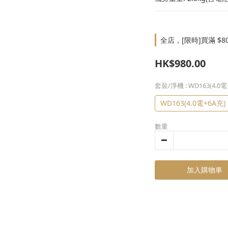
全店，[限時]買滿 $8
HK$980.00
套裝/淨機
: WD163(4.0
WD163(4.0電+6A充)
數量
加入購物車