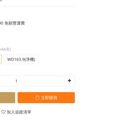
00 免順豐運費
電+6A充)
WD163.9(淨機)
立即購買
加入追蹤清單