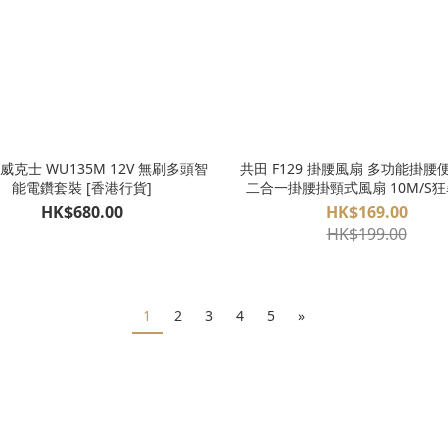
共田 F129 掛腰風扇 多功能掛腰
能電鑽套裝 [香港行貨]
二合一掛腰掛頸式風扇 10M/S
2026 新版
HK$680.00
HK$169.00
HK$199.00
1
2
3
4
5
»