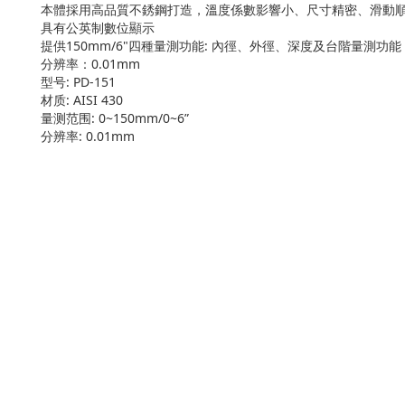
本體採用高品質不銹鋼打造，溫度係數影響小、尺寸精密、滑動
具有公英制數位顯示
提供150mm/6"四種量測功能: 內徑、外徑、深度及台階量測功能
分辨率：0.01mm
型号: PD-151
材质: AISI 430
量测范围: 0~150mm/0~6”
分辨率: 0.01mm