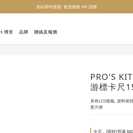
新站限時優惠: 會員購物 4% 回贈
新站限時優惠: 會員購物 4% 回贈
新站限時優惠: 滿 $800 順豐免運費
H 博世
品牌
聯絡及報價
新站限時優惠: 會員購物 4% 回贈
PRO'S 
游標卡尺15
具有LCD面板, 資料保
更方便
全店，[限時]買滿 $8