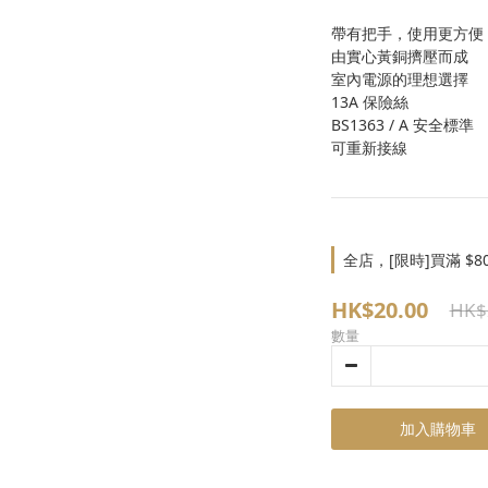
帶有把手，使用更方便
由實心黃銅擠壓而成
室內電源的理想選擇
13A 保險絲
BS1363 / A 安全標準
可重新接線
全店，[限時]買滿 $8
HK$20.00
HK$
數量
加入購物車