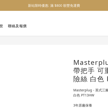
新站限時優惠: 滿 $800 順豐免運費
新站限時優惠: 會員購物 4% 回贈
新站限時優惠: 會員購物 4% 回贈
博世
聯絡及報價
Masterp
帶把手 可
險絲 白色 
Masterplug - 英
白色 PT13HW
3年原廠保養