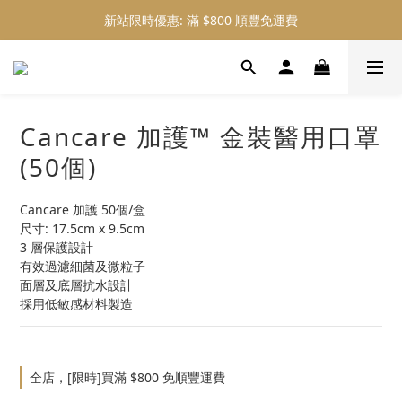
新站限時優惠: 滿 $800 順豐免運費
新站限時優惠: 會員購物 4% 回贈
新站限時優惠: 會員購物 4% 回贈
Cancare 加護™ 金裝醫用口罩
(50個)
Cancare 加護 50個/盒
尺寸: 17.5cm x 9.5cm
3 層保護設計
有效過濾細菌及微粒子
面層及底層抗水設計
採用低敏感材料製造
全店，[限時]買滿 $800 免順豐運費