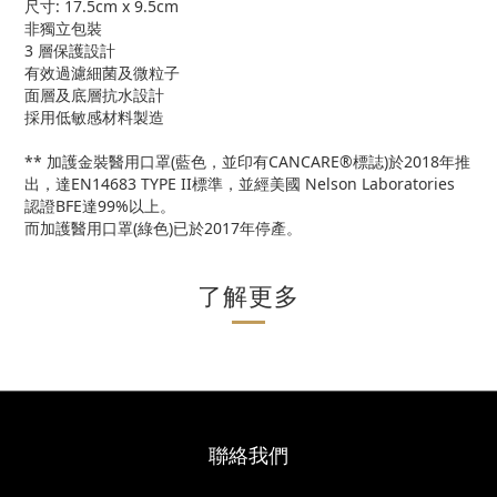
尺寸: 17.5cm x 9.5cm
非獨立包裝
3 層保護設計
有效過濾細菌及微粒子
面層及底層抗水設計
採用低敏感材料製造
** 加護金裝醫用口罩(藍色，並印有CANCARE®標誌)於2018年推
出，達EN14683 TYPE II標準，並經美國 Nelson Laboratories
認證BFE達99%以上。
而加護醫用口罩(綠色)已於2017年停產。
了解更多
聯絡我們