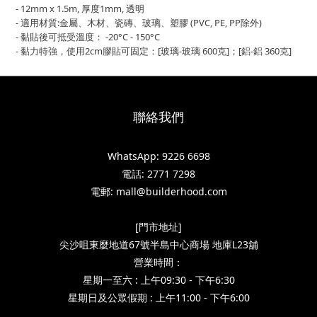
- 12mm x 1.5m, 厚度1mm, 透明
- 適用材質:金屬、木材、瓷磚、玻璃、塑膠 (PVC, PE, PP除外)
- 黏貼後可抵受溫度： -20°C - 150°C
- 黏力特強，使用2cm膠貼可固定：[玻璃-玻璃 600克]；[鋁-鋁 360克]
聯絡我們
WhatsApp: 9226 6698
電話: 2771 7298
電郵: mall@builderhood.com
[門市地址]
尖沙咀東麼地道67號半島中心商場 地庫L23舖
營業時間：
星期一至六 : 上午09:30 - 下午6:30
星期日及公眾假期 : 上午11:00 - 下午6:00