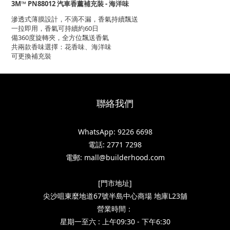
3M™ PN88012 汽車香薰補充裝 - 海洋味
滲透式薄膜設計，不滴不漏，香氣持續飄送
一拉即用，香氣可持續約60日
備360度旋轉夾，全方位飄送香氣
共兩款香味選擇：花香味、海洋味
可更換補充裝
聯絡我們
WhatsApp: 9226 6698
電話: 2771 7298
電郵: mall@builderhood.com
[門市地址]
尖沙咀東麼地道67號半島中心商場 地庫L23舖
營業時間：
星期一至六 : 上午09:30 - 下午6:30