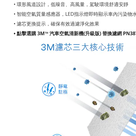
• 環形風道設計，低噪音、高風量，駕駛環境舒適安靜
• 智能空氣質量感應器，LED指示燈即時顯示車內污染物
• 濾芯更換提示，確保有效過濾淨化效果
• 點擊選購 3M™ 汽車空氣清新機(升級版) 替換濾網 PN3871