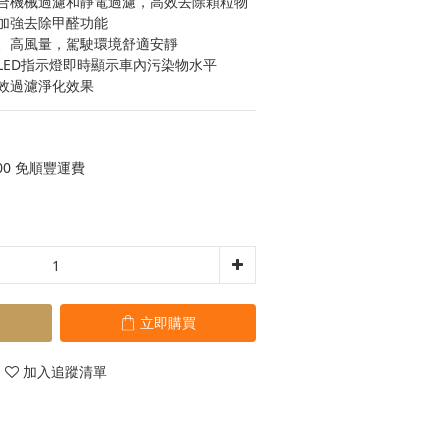
合機械過濾和靜電過濾，高效去除顆粒物
加強去除甲醛功能
、高風量，駕駛環境舒適安靜
LED指示燈即時顯示車內污染物水平
效過濾淨化效果
00 免順豐運費
立即購買
加入追蹤清單