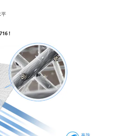
水平
6 !