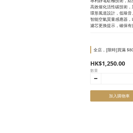
專利靜電駐極技術，結
高效催化活性碳技術，
環形風道設計，低噪音
智能空氣質量感應器，
濾芯更換提示，確保有
全店，[限時]買滿 $8
HK$1,250.00
數量
加入購物車