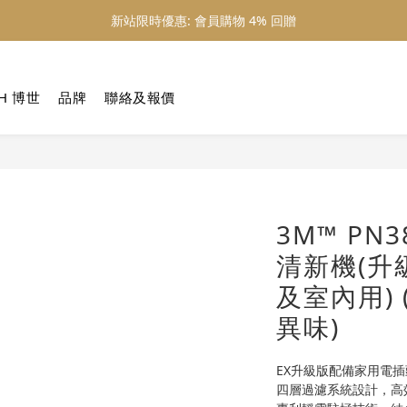
新站限時優惠: 會員購物 4% 回贈
新站限時優惠: 會員購物 4% 回贈
新站限時優惠: 滿 $800 順豐免運費
H 博世
品牌
聯絡及報價
新站限時優惠: 會員購物 4% 回贈
3M™ PN
清新機(升級
及室內用)
異味)
EX升級版配備家用電插
四層過濾系統設計，高效