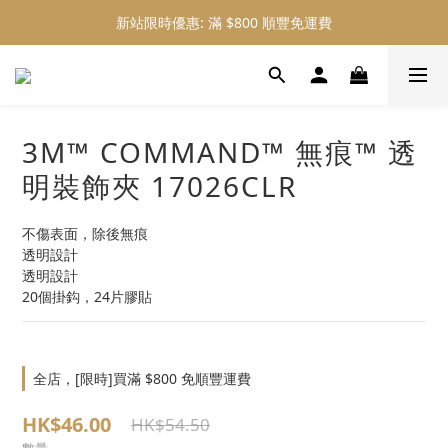
新站限時優惠: 滿 $800 順豐免運費
新站限時優惠: 會員購物 4% 回贈
新站限時優惠: 會員購物 4% 回贈
3M™ COMMAND™ 無痕™ 透
明裝飾夾 17026CLR
不傷表面，除後無痕
透明設計
透明設計
20個掛鈎，24片膠貼
全店，[限時]買滿 $800 免順豐運費
HK$46.00
HK$54.50