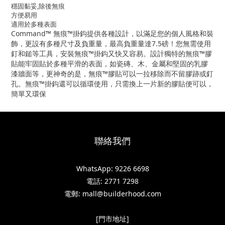
穩固黏妥,除後無痕
方便易用
適用於多種表面
Command™ 無痕™掛鈎提供各種設計，以滿足您的個人風格和裝
飾，更設有多種尺寸及負重量，最高負重量達7.5磅！您無需使用
釘和鎚等工具，安裝無痕™掛鈎又快又容易。設計獨特的無痕™膠
貼能牢固貼於多種平滑的表面，如瓷磚、木、金屬和堅固的乳膠
漆牆面等，更神奇的是，無痕™膠貼可以一拉移除而不留膠跡或釘
孔。無痕™掛鈎還可以循環使用，只需換上一片新的膠貼便可以，
簡單又環保
聯絡我們
WhatsApp: 9226 6698
電話: 2771 7298
電郵: mall@builderhood.com
[門市地址]