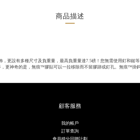
商品描述
和裝飾，更設有多種尺寸及負重量，最高負重量達7.5磅！您無需使用釘和
等，更神奇的是，無痕™膠貼可以一拉移除而不留膠跡或釘孔。無痕™掛
顧客服務
我的帳戶
訂單查詢
會員積分回贈計劃