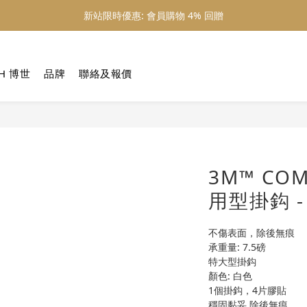
新站限時優惠: 會員購物 4% 回贈
新站限時優惠: 會員購物 4% 回贈
新站限時優惠: 滿 $800 順豐免運費
H 博世
品牌
聯絡及報價
新站限時優惠: 會員購物 4% 回贈
3M™ CO
用型掛鈎 -
不傷表面，除後無痕
承重量: 7.5磅
特大型掛鈎
顏色: 白色
1個掛鈎，4片膠貼
穩固黏妥,除後無痕