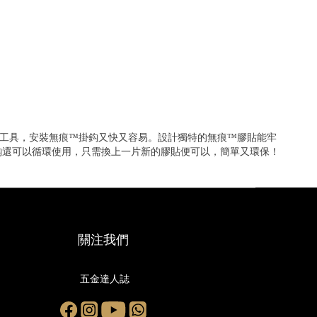
鎚等工具，安裝無痕™掛鈎又快又容易。設計獨特的無痕™膠貼能牢
鈎還可以循環使用，只需換上一片新的膠貼便可以，簡單又環保！
關注我們
五金達人誌