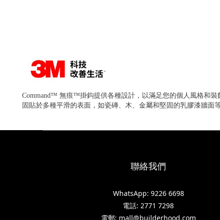
Command™ 無痕™掛鈎提供各種設計，以滿足您的個人風格
固貼於多種平滑的表面，如瓷磚、木、金屬和堅固的乳膠漆牆面
聯絡我們
WhatsApp: 9226 6698
電話: 2771 7298
電郵: mall@builderhood.com